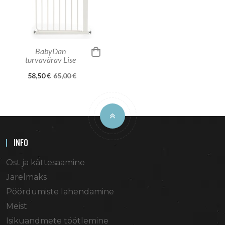
BabyDan
turvavärav Lise
58,50 €
65,00 €
INFO
Ost ja kättesaamine
Järelmaks
Pöördumiste lahendamine
Meist
Isikuandmete töötlemine