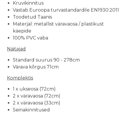
Kruvikinnitus
Vastab Euroopa turvastandardile EN1930:2011
Toodetud Taanis
Materjal: metallist väravaosa / plastikust
käepide
100% PVC vaba
Näitajad
Standard suurus 90 - 278cm
Värava kõrgus 71cm
Komplektis
1 x ukseosa (72cm)
2 x väravaosa (72cm)
2 x väravaosa (33cm)
Seinakinnitused