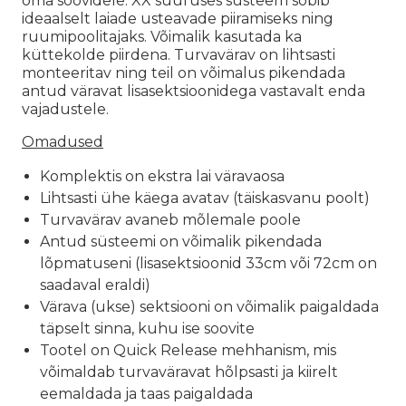
oma soovidele. XX suuruses süsteem sobib
ideaalselt laiade usteavade piiramiseks ning
ruumipoolitajaks. Võimalik kasutada ka
küttekolde piirdena. Turvavärav on lihtsasti
monteeritav ning teil on võimalus pikendada
antud väravat lisasektsioonidega vastavalt enda
vajadustele.
Omadused
Komplektis on ekstra lai väravaosa
Lihtsasti ühe käega avatav (täiskasvanu poolt)
Turvavärav avaneb mõlemale poole
Antud süsteemi on võimalik pikendada
lõpmatuseni (lisasektsioonid 33cm või 72cm on
saadaval eraldi)
Värava (ukse) sektsiooni on võimalik paigaldada
täpselt sinna, kuhu ise soovite
Tootel on Quick Release mehhanism, mis
võimaldab turvaväravat hõlpsasti ja kiirelt
eemaldada ja taas paigaldada