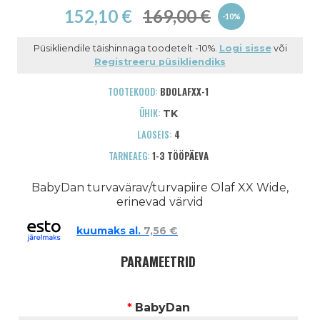
152,10 €
169,00 €
-10%
Püsikliendile täishinnaga toodetelt -10%.
Logi sisse
või
Registreeru püsikliendiks
TOOTEKOOD:
BDOLAFXX-1
ÜHIK:
TK
LAOSEIS:
4
TARNEAEG:
1-3 TÖÖPÄEVA
BabyDan turvavärav/turvapiire Olaf XX Wide,
erinevad värvid
kuumaks al.
7,56 €
PARAMEETRID
*
BabyDan