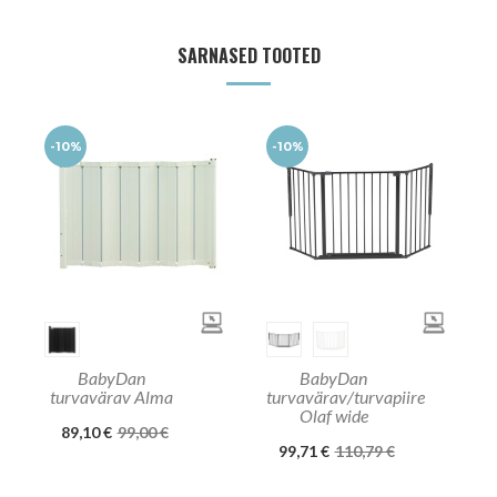
SARNASED TOOTED
-10%
-10%
BabyDan
BabyDan
turvavärav Alma
turvavärav/turvapiire
Olaf wide
89,10 €
99,00 €
99,71 €
110,79 €