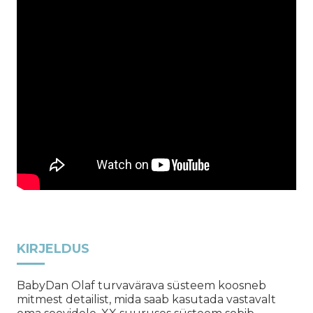
KIRJELDUS
BabyDan Olaf turvavärava süsteem koosneb
mitmest detailist, mida saab kasutada vastavalt