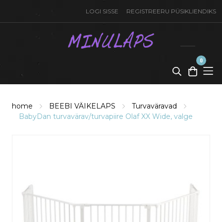
LOGI SISSE
REGISTREERU PÜSIKLIENDIKS
0
toode(t)
-
0,00
€
home
BEEBI VÄIKELAPS
Turvaväravad
BabyDan turvavärav/turvapiire Olaf XX Wide, valge