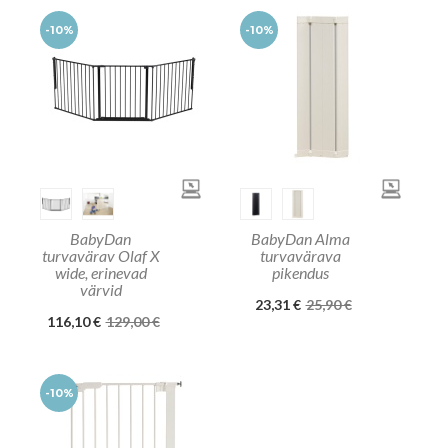
-10%
-10%
BabyDan
BabyDan Alma
turvavärav Olaf X
turvavärava
wide, erinevad
pikendus
värvid
23,31 €
25,90 €
116,10 €
129,00 €
-10%