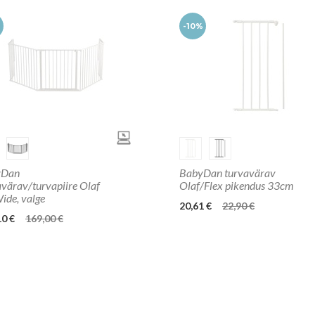
%
-10%
yDan
BabyDan turvavärav
avärav/turvapiire Olaf
Olaf/Flex pikendus 33cm
ide, valge
20,61 €
22,90 €
10 €
169,00 €