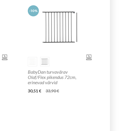
-10%
BabyDan turvavärav
Olaf/Flex pikendus 72cm,
erinevad värvid
30,51 €
33,90 €