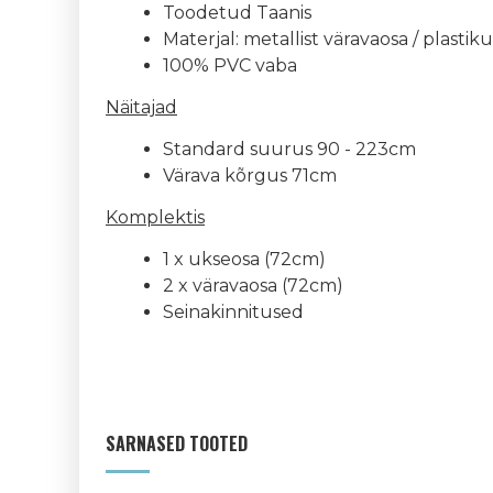
Toodetud Taanis
Materjal: metallist väravaosa / plastik
100% PVC vaba
Näitajad
Standard suurus 90 - 223cm
Värava kõrgus 71cm
Komplektis
1 x ukseosa (72cm)
2 x väravaosa (72cm)
Seinakinnitused
SARNASED TOOTED