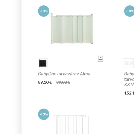
-10%
-10
BabyDan turvavärav Alma
Bab
turv
89,10 €
99,00 €
XX W
152,
-10%