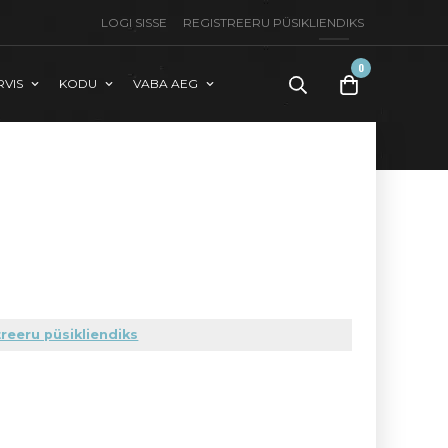
LOGI SISSE
REGISTREERU PÜSIKLIENDIKS
0
RVIS
KODU
VABA AEG
toode(t)
-
0,00
€
reeru püsikliendiks