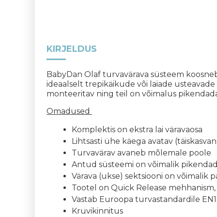
KIRJELDUS
BabyDan Olaf turvavärava süsteem koosneb m
ideaalselt trepikäikude või laiade usteavade
monteeritav ning teil on võimalus pikendada
Omadused
Komplektis on ekstra lai väravaosa
Lihtsasti ühe käega avatav (täiskasva
Turvavärav avaneb mõlemale poole
Antud süsteemi on võimalik pikendada
Värava (ukse) sektsiooni on võimalik p
Tootel on Quick Release mehhanism, mi
Vastab Euroopa turvastandardile EN1
Kruvikinnitus