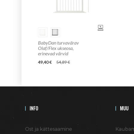
BabyDan turvavärav
Olaf/Flex ukseosa,
erinevad värvid
49,40 €
54,89 €
INFO
MUU
Ost ja kättesaamine
Kaubam