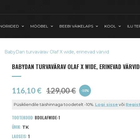
INORIIDED
MÖÖBEL
BEEBI VÄIKELAPS
KOOL
ILU TE
BabyDan turvavärav Olaf X wide, erinevad värvid
BABYDAN TURVAVÄRAV OLAF X WIDE, ERINEVAD VÄRVID
116,10 €
129,00 €
-10%
Püsikliendile täishinnaga toodetelt -10%.
Logi sisse
või
Regist
TOOTEKOOD:
BDOLAFWIDE-1
ÜHIK:
TK
LAOSEIS:
1