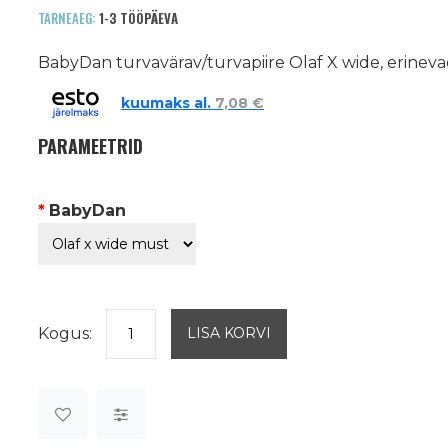
TARNEAEG:
1-3 TÖÖPÄEVA
BabyDan turvavärav/turvapiire Olaf X wide, erineva
kuumaks al.
7,08 €
PARAMEETRID
*
BabyDan
Kogus: