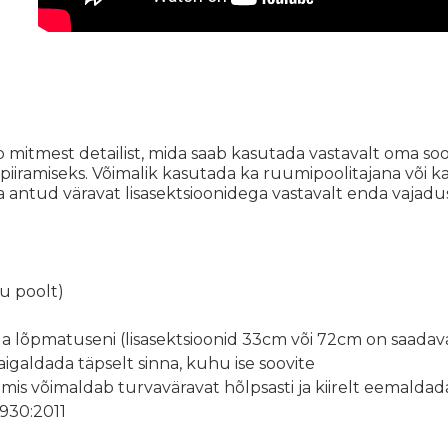
itmest detailist, mida saab kasutada vastavalt oma soo
 piiramiseks. Võimalik kasutada ka ruumipoolitajana või ka
 antud väravat lisasektsioonidega vastavalt enda vajadus
nu poolt)
 lõpmatuseni (lisasektsioonid 33cm või 72cm on saadaval
aigaldada täpselt sinna, kuhu ise soovite
s võimaldab turvaväravat hõlpsasti ja kiirelt eemaldada
930:2011