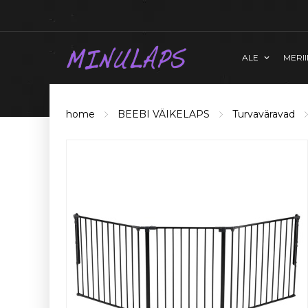
ALE
MERI
home
BEEBI VÄIKELAPS
Turvaväravad