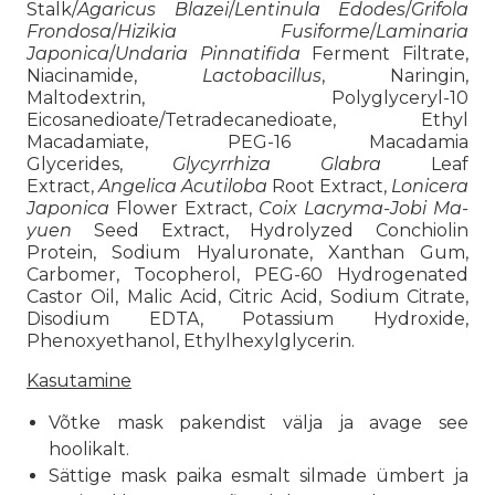
Stalk/
Agaricus Blazei
/
Lentinula Edodes
/
Grifola
Frondosa
/
Hizikia Fusiforme
/
Laminaria
Japonica
/
Undaria Pinnatifida
Ferment Filtrate,
Niacinamide,
Lactobacillus
, Naringin,
Maltodextrin, Polyglyceryl-10
Eicosanedioate/Tetradecanedioate, Ethyl
Macadamiate, PEG-16 Macadamia
Glycerides,
Glycyrrhiza Glabra
Leaf
Extract,
Angelica Acutiloba
Root Extract,
Lonicera
Japonica
Flower Extract,
Coix Lacryma-Jobi Ma-
yuen
Seed Extract, Hydrolyzed Conchiolin
Protein, Sodium Hyaluronate, Xanthan Gum,
Carbomer, Tocopherol, PEG-60 Hydrogenated
Castor Oil, Malic Acid, Citric Acid, Sodium Citrate,
Disodium EDTA, Potassium Hydroxide,
Phenoxyethanol, Ethylhexylglycerin.
Kasutamine
Võtke mask pakendist välja ja avage see
hoolikalt.
Sättige mask paika esmalt silmade ümbert ja