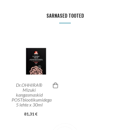
SARNASED TOOTED
Dr.OHHIRA®
Mizuki
kangasmaskid
POSTbiootikumidega
5 lehte x 30ml
81,31 €