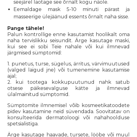
seejärel laotage see õrnalt kogu näole.
Eemaldage mask 5-10 minuti pärast ja
masseerige ülejäänud essents õrnalt naha sisse.
Pange tähele!
Palun kontrollige enne kasutamist hoolikalt oma
naha tervislikku seisundit. Ärge kasutage maski,
kui see ei sobi Teie nahale või kui ilmnevad
järgmised sümptomid:
1. punetus, turse, sügelus, ärritus, värvimuutused
(valged laigud jne) või tumenemine kasutamise
ajal;
2. kui tootega kokkupuutunud nahk satub
otsese päikesevalguse kätte ja ilmnevad
ülalmainitud sümptomid.
Sümptomite ilmnemisel võib kosmeetikatoodete
pidev kasutamine neid süvendada. Soovitatav on
konsulteerida dermatoloogi või nahahoolduse
spetsialistiga.
Ärge kasutage haavade, tursete, lööbe või muul