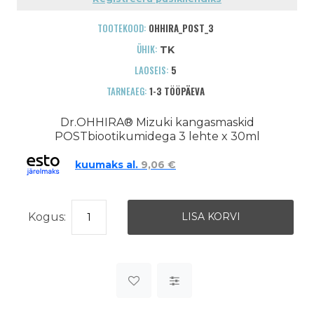
TOOTEKOOD:
OHHIRA_POST_3
ÜHIK:
TK
LAOSEIS:
5
TARNEAEG:
1-3 TÖÖPÄEVA
Dr.OHHIRA® Mizuki kangasmaskid
POSTbiootikumidega 3 lehte x 30ml
kuumaks al.
9,06 €
Kogus: