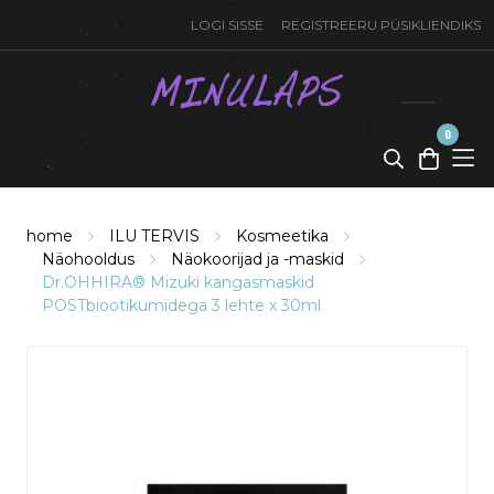
LOGI SISSE
REGISTREERU PÜSIKLIENDIKS
0
toode(t)
-
0,00
€
home
ILU TERVIS
Kosmeetika
Näohooldus
Näokoorijad ja -maskid
Dr.OHHIRA® Mizuki kangasmaskid
POSTbiootikumidega 3 lehte x 30ml