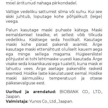
moel ärritunud nahaga piirkondadel.
Vältige vedeliku sattumist silma või suhu. Kui see
siiski juhtub, loputage kohe põhjalikult (leige)
veega.
Palun kasutage maski puhaste kätega. Maski
eemaldamisel teadke, et sellest võib tilkuda
vedelikku. Käsitsege seda hoolikalt. Kasutage
maski kohe pärast pakendi avamist. Ärge
kasutage maski ettenähtust oluliselt kauem aega
ega minge sellega magama. Hügieenilistel
põhjustel ei tohi lehtmaske uuesti kasutada. Ärge
visake seda kraanikaussi ega tualetti, kuna mask ei
lahustu vees. Ärge asetage pakendile raskeid
esemeid. Hoidke laste käeulatusest eemal. Hoidke
maski äärmusliku temperatuuri ja otsese
päikesevalguse eest.
Uuritud ja arendatud:
BIOBANK CO., LTD.,
Jaapan.
Valmistaja:
Yunos Co., Ltd., Jaapan.