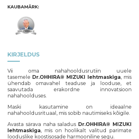
KAUBAMÄRK:
KIRJELDUS
Vii oma nahahooldusrutiin uuele
tasemele
Dr.OHHIRA® MIZUKI lehtmaskiga
, mis
ühendab omavahel teaduse ja looduse, et
saavutada erakordne innovatsioon
nahahoolduses.
Maski kasutamine on ideaalne
nahahooldusrituaal, mis sobib nautimiseks kõigile.
Avasta särava naha saladus
Dr.OHHIRA® MIZUKI
lehtmaskiga
, mis on hoolikalt valitud parimate
looduslike koostisosade harmooniline segu.