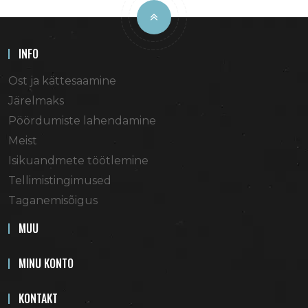
INFO
Ost ja kättesaamine
Järelmaks
Pöördumiste lahendamine
Meist
Isikuandmete töötlemine
Tellimistingimused
Taganemisõigus
MUU
MINU KONTO
KONTAKT