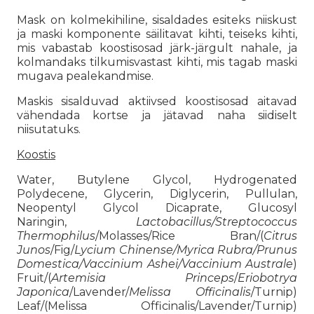
Mask on kolmekihiline, sisaldades esiteks niiskust
ja maski komponente säilitavat kihti, teiseks kihti,
mis vabastab koostisosad järk-järgult nahale, ja
kolmandaks tilkumisvastast kihti, mis tagab maski
mugava pealekandmise.
Maskis sisalduvad aktiivsed koostisosad aitavad
vähendada kortse ja jätavad naha siidiselt
niisutatuks.
Koostis
Water, Butylene Glycol, Hydrogenated
Polydecene, Glycerin, Diglycerin, Pullulan,
Neopentyl Glycol Dicaprate, Glucosyl
Naringin,
Lactobacillus/Streptococcus
Thermophilus
/Molasses/Rice Bran/(
Citrus
Junos
/Fig/
Lycium Chinense/Myrica Rubra/Prunus
Domestica/Vaccinium Ashei/Vaccinium Australe
)
Fruit/(
Artemisia Princeps
/
Eriobotrya
Japonica
/Lavender/
Melissa Officinalis
/Turnip)
Leaf/(Melissa Officinalis/Lavender/Turnip)