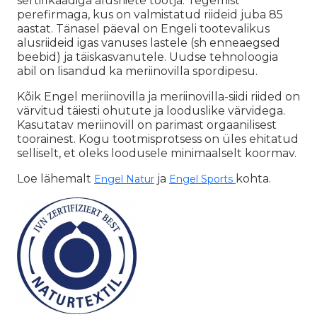
sertifikaadiga alusriiete tootja. Tegemist
perefirmaga, kus on valmistatud riideid juba 85
aastat. Tänasel päeval on Engeli tootevalikus
alusriideid igas vanuses lastele (sh enneaegsed
beebid) ja täiskasvanutele. Uudse tehnoloogia
abil on lisandud ka meriinovilla spordipesu.
Kõik Engel meriinovilla ja meriinovilla-siidi riided on
värvitud täiesti ohutute ja looduslike värvidega.
Kasutatav meriinovill on parimast orgaanilisest
toorainest. Kogu tootmisprotsess on üles ehitatud
selliselt, et oleks loodusele minimaalselt koormav.
Loe lähemalt
ja
kohta.
Engel Natur
Engel Sports