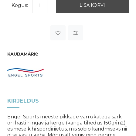
Kogus:
KAUBAMÄRK:
KIRJELDUS
Engel Sports meeste pikkade varrukatega särk
on hästi hingav ja kerge (kanga tihedus 150g/m2)
esimese kihi spordiriietus, mis sobib kandmiseks nii
otse vastu keha. Mõnusalt veniv ning pehme