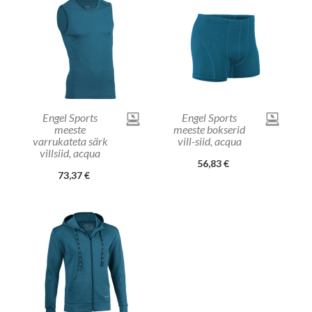
Engel Sports
Engel Sports
meeste
meeste bokserid
varrukateta särk
vill-siid, acqua
villsiid, acqua
56,83 €
73,37 €