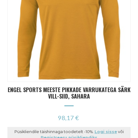
ENGEL SPORTS MEESTE PIKKADE VARRUKATEGA SÄRK
VILL-SIID, SAHARA
98,17 €
Püsikliendile täishinnaga toodetelt -10%.
Logi sisse
või
Registreeru püsikliendiks