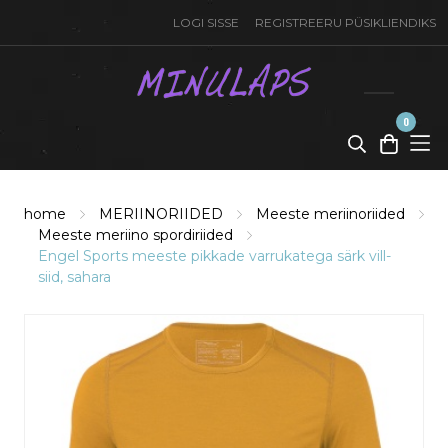
LOGI SISSE
REGISTREERU PÜSIKLIENDIKS
0
toode(t)
-
0,00
€
home
MERIINORIIDED
Meeste meriinoriided
Meeste meriino spordiriided
Engel Sports meeste pikkade varrukatega särk vill-
siid, sahara