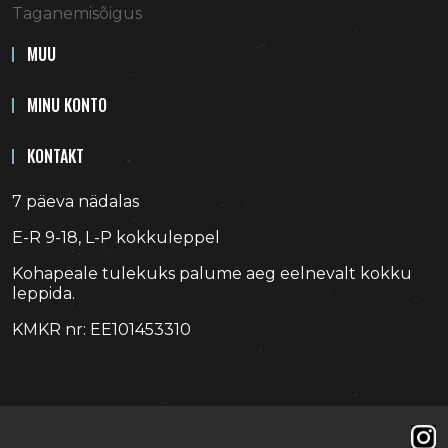
Taganemisõigus
MUU
MINU KONTO
KONTAKT
7 päeva nädalas
E-R 9-18, L-P kokkuleppel
Kohapeale tulekuks palume aeg eelnevalt kokku
leppida.
KMKR nr: EE101453310