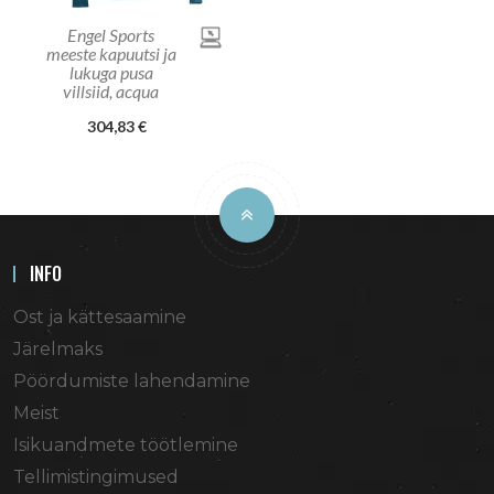
Engel Sports
meeste kapuutsi ja
lukuga pusa
villsiid, acqua
304,83 €
INFO
Ost ja kättesaamine
Järelmaks
Pöördumiste lahendamine
Meist
Isikuandmete töötlemine
Tellimistingimused