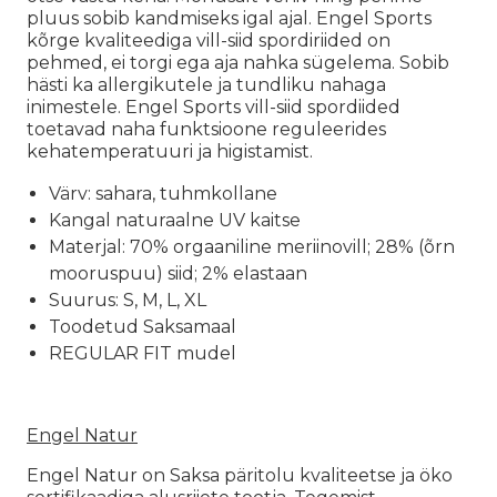
pluus sobib kandmiseks igal ajal. Engel Sports
kõrge kvaliteediga vill-siid spordiriided on
pehmed, ei torgi ega aja nahka sügelema. Sobib
hästi ka allergikutele ja tundliku nahaga
inimestele. Engel Sports vill-siid spordiided
toetavad naha funktsioone reguleerides
kehatemperatuuri ja higistamist.
Värv: sahara, tuhmkollane
Kangal naturaalne UV kaitse
Materjal: 70% orgaaniline meriinovill; 28% (õrn
mooruspuu) siid; 2% elastaan
Suurus: S, M, L, XL
Toodetud Saksamaal
REGULAR FIT mudel
Engel Natur
Engel Natur on Saksa päritolu kvaliteetse ja öko