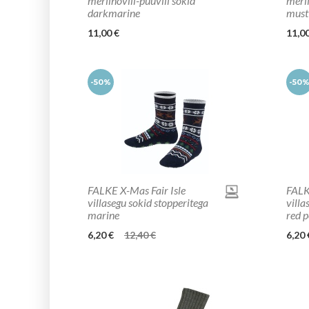
meriinovill-puuvill sokid
merii
darkmarine
must
11,00 €
11,00
-50%
-50
FALKE X-Mas Fair Isle
FALK
villasegu sokid stopperitega
villa
marine
red 
6,20 €
12,40 €
6,20 