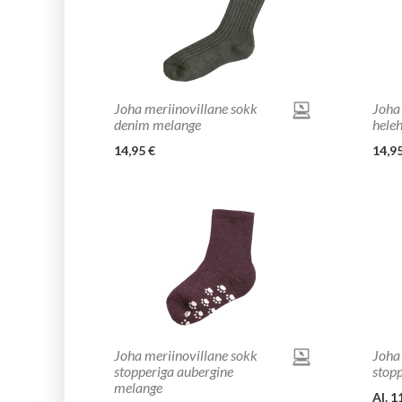
Joha meriinovillane sokk
Joha
denim melange
heleh
14,95 €
14,95
Joha meriinovillane sokk
Joha
stopperiga aubergine
stop
melange
Al. 1