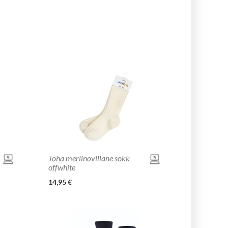
Joha meriinovillane sokk
offwhite
14,95 €