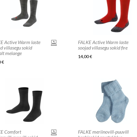
E Active Warm laste
FALKE Active Warm laste
d villasegu sokid
soojad villasegu sokid fire
alt melange
14,00 €
 €
E Comfort
FALKE meriinovill-puuvill