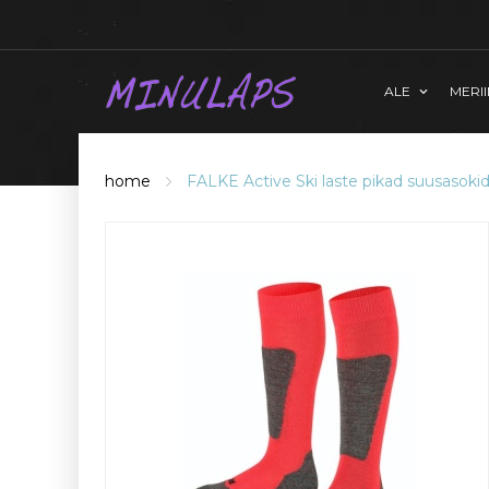
ALE
MERI
home
FALKE Active Ski laste pikad suusasokid