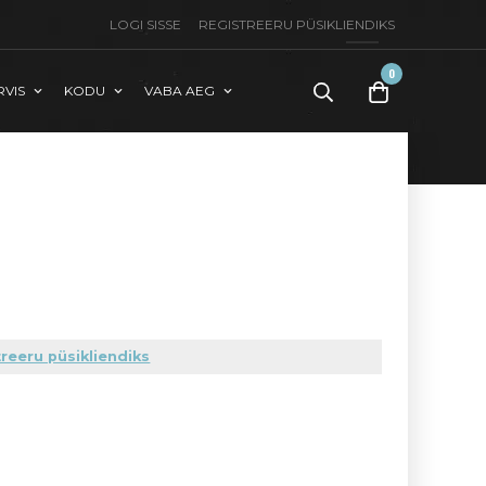
LOGI SISSE
REGISTREERU PÜSIKLIENDIKS
0
RVIS
KODU
VABA AEG
toode(t)
-
0,00
€
reeru püsikliendiks