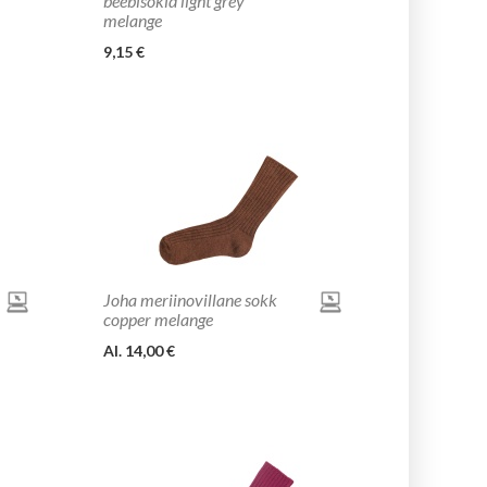
beebisokid light grey
melange
9,15 €
Joha meriinovillane sokk
copper melange
Al. 14,00 €