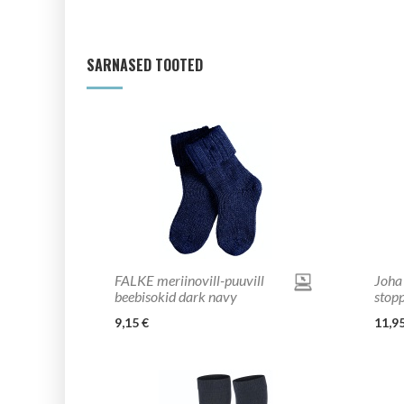
SARNASED TOOTED
FALKE meriinovill-puuvill
Joha
beebisokid dark navy
stop
9,15 €
11,95