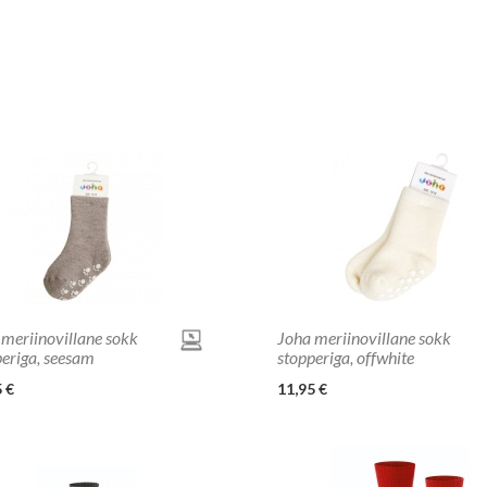
 meriinovillane sokk
Joha meriinovillane sokk
periga, seesam
stopperiga, offwhite
 €
11,95 €