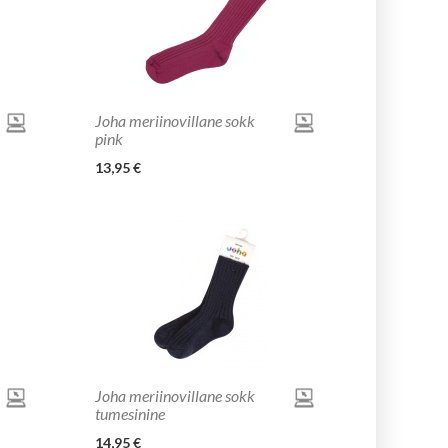
Joha meriinovillane sokk
pink
13,95 €
Joha meriinovillane sokk
tumesinine
14,95 €