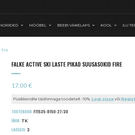
INORIIDED
MÖÖBEL
BEEBI VÄIKELAPS
KOOL
ILU TE
 fire
FALKE ACTIVE SKI LASTE PIKAD SUUSASOKID FIRE
17,00 €
Püsikliendile täishinnaga toodetelt -10%.
Logi sisse
või
Regist
TOOTEKOOD:
F11535-8150-27/30
ÜHIK:
TK
LAOSEIS:
3