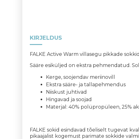
KIRJELDUS
FALKE Active Warm villasegu pikkade sokki
Sääre esiküljed on ekstra pehmendatud. Sokk
Kerge, soojendav meriinovill
Ekstra sääre- ja tallapehmendus
Niiskust juhtivad
Hingavad ja soojad
Materjal: 40% polüpropüleen, 25% akr
FALKE sokid esindavad tõeliselt tugevat kv
pikaajalist kogemust parimate sokkide valmi