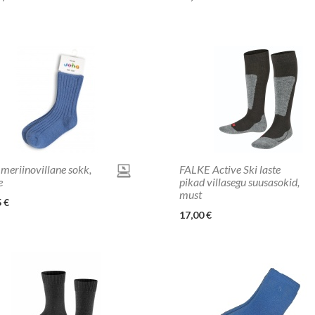
meriinovillane sokk,
FALKE Active Ski laste
e
pikad villasegu suusasokid,
must
 €
17,00 €