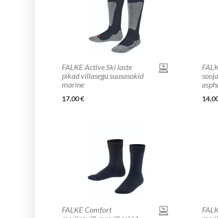
FALKE Active Ski laste
FALK
pikad villasegu suusasokid
sooja
marine
asph
17,00 €
14,00
FALKE Comfort
FALK