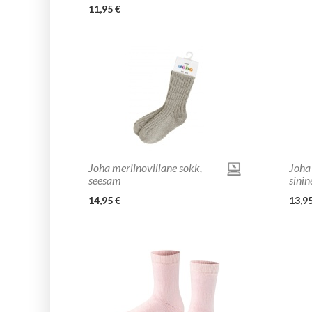
11,95 €
Joha meriinovillane sokk,
Joha 
seesam
sinin
14,95 €
13,95