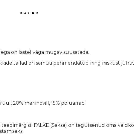
dega on lastel väga mugav suusatada.
ide tallad on samuti pehmendatud ning niiskust juhtivad
üül, 20% meriinovill, 15% polüamiid
aliteedimärgist. FALKE (Saksa) on tegutsenud oma valdko
stamiseks.