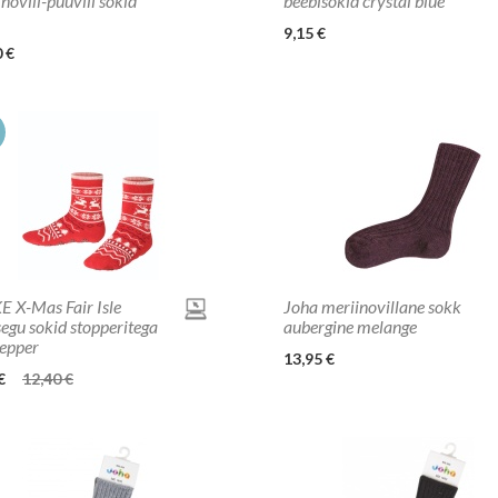
novill-puuvill sokid
beebisokid crystal blue
9,15 €
 €
%
E X-Mas Fair Isle
Joha meriinovillane sokk
segu sokid stopperitega
aubergine melange
pepper
13,95 €
€
12,40 €