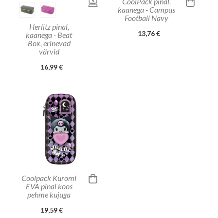
CoolPack pinal,
kaanega - Campus
Football Navy
Herlitz pinal,
13,76 €
kaanega - Beat
Box, erinevad
värvid
16,99 €
Coolpack Kuromi
EVA pinal koos
pehme kujuga
19,59 €