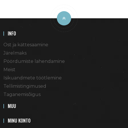
INFO
Ost ja kättesaamine
Järelmaks
Pöördumiste lahendamine
Meist
Isikuandmete töötlemine
Tellimistingimused
Taganemisõigus
MUU
MINU KONTO