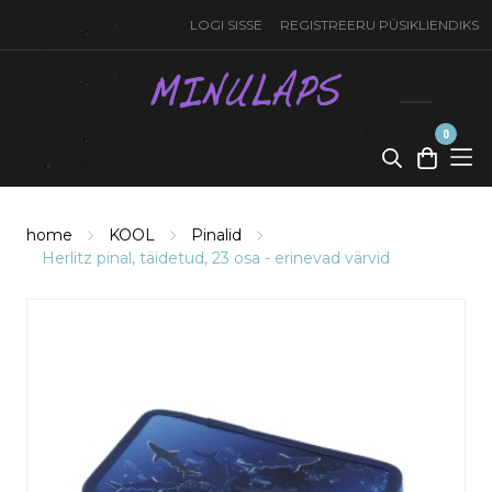
LOGI SISSE
REGISTREERU PÜSIKLIENDIKS
0
toode(t)
-
0,00
€
home
KOOL
Pinalid
Herlitz pinal, täidetud, 23 osa - erinevad värvid