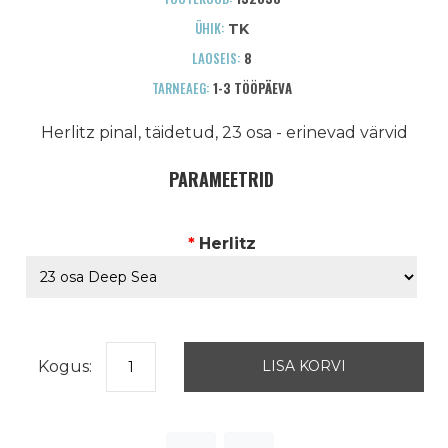
ÜHIK:
TK
LAOSEIS:
8
TARNEAEG:
1-3 TÖÖPÄEVA
Herlitz pinal, täidetud, 23 osa - erinevad värvid
PARAMEETRID
*
Herlitz
Kogus: