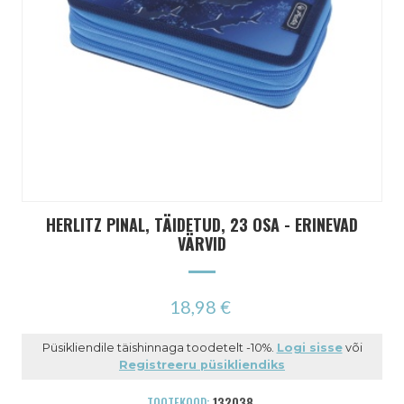
HERLITZ PINAL, TÄIDETUD, 23 OSA - ERINEVAD
VÄRVID
18,98 €
Püsikliendile täishinnaga toodetelt -10%.
Logi sisse
või
Registreeru püsikliendiks
TOOTEKOOD:
132038