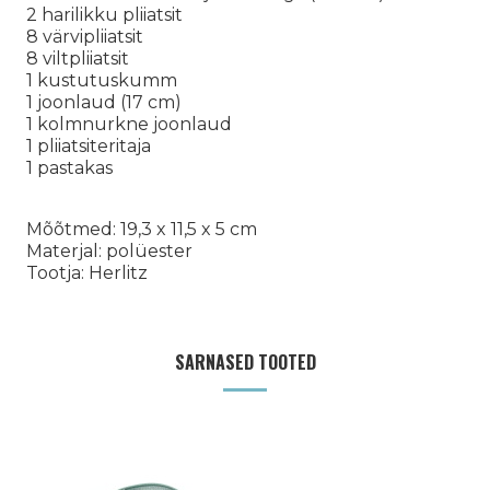
2 harilikku pliiatsit
8 värvipliiatsit
8 viltpliiatsit
1 kustutuskumm
1 joonlaud (17 cm)
1 kolmnurkne joonlaud
1 pliiatsiteritaja
1 pastakas
Mõõtmed: 19,3 x 11,5 x 5 cm
Materjal: polüester
Tootja: Herlitz
SARNASED TOOTED