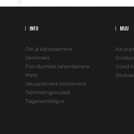
INFO
MUU
Ost ja kättesaamine
Kaubam
Järelmaks
Soodus
Pöördumiste lahendamine
Uued t
Meist
Sisukaa
Isikuandmete töötlemine
Tellimistingimused
Taganemisõigus