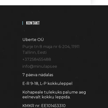
KONTAKT
Uberte OÜ
Purje tn 8 maja nr 6-204, 11911
Tallinn
, Eesti
+37258455488
info@minulaps.ee
7 päeva nädalas
E-R 9-18, L-P kokkuleppel
Kohapeale tulekuks palume aeg
eelnevalt kokku leppida.
KMKR nr: EE101453310