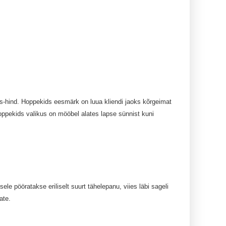
us-hind. Hoppekids eesmärk on luua kliendi jaoks kõrgeimat
Hoppekids valikus on mööbel alates lapse sünnist kuni
e pööratakse eriliselt suurt tähelepanu, viies läbi sageli
ate.