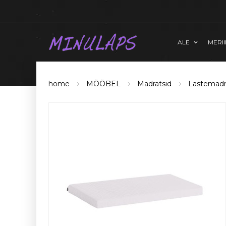
ALE
MERI
home
MÖÖBEL
Madratsid
Lastemadr