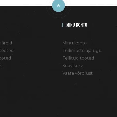
MINU KONTO
ärgid
Minu konto
tooted
Tellimuste ajalugu
ooted
Tellitud tooted
rt
Soovikorv
Vaata võrdlust