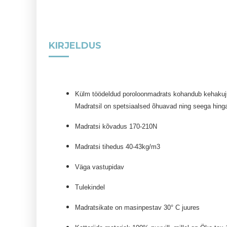
KIRJELDUS
Külm töödeldud poroloonmadrats kohandub kehakujuga
Madratsil on spetsiaalsed õhuavad ning seega hing
Madratsi kõvadus 170-210N
Madratsi tihedus 40-43kg/m3
Väga vastupidav
Tulekindel
Madratsikate on masinpestav 30° C juures