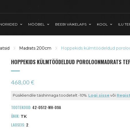
INORIIDED
MÖÖBEL
BEEBI VÄIKELAPS
KOOL
ILU TE
atsid
Madrats 200cm
Hoppekids külmtöödeldud porolo
HOPPEKIDS KÜLMTÖÖDELDUD POROLOONMADRATS TEP
468,00 €
Püsikliendile täishinnaga toodetelt -10%.
Logi sisse
või
Regist
TOOTEKOOD:
42-0512-WH-09A
ÜHIK:
TK
LAOSEIS:
2