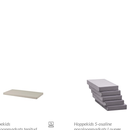
ekids
Hoppekids 5-osaline
loonmadrats tepitud
poroloonmadrats Lounge