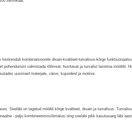
100 sertifikaat.
s keskendub kombinatsioonile disain-kvaliteet-turvalisus-kõrge funktsionaals
rt pühendumist valmistada rõõmsat, huvitavat ja turvalist lastetoa mööblit. 
asutades uusimaid materjale, värve, kujundeid ja motiive.
 Seeläbi on tagatud mööbli kõrge kvaliteet, disain ja turvalisus. Turvalisusel
onaalne - palju kombineerimisvõimalusi ning seeläbi pikk kasutusaeg läbi aast