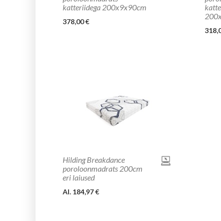
katteriidega 200x9x90cm
katte
200
378,00 €
318,
Hilding Breakdance
poroloonmadrats 200cm
eri laiused
Al. 184,97 €