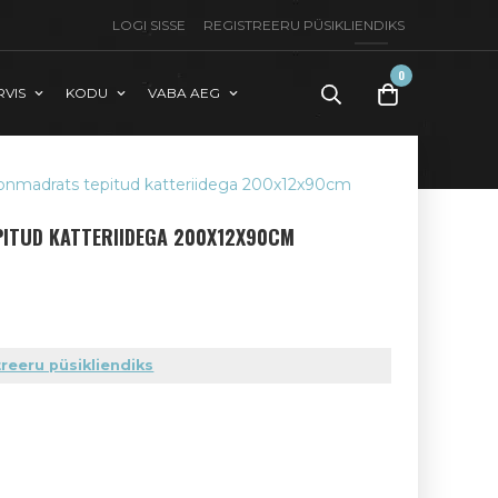
LOGI SISSE
REGISTREERU PÜSIKLIENDIKS
0
RVIS
KODU
VABA AEG
toode(t)
-
0,00
€
onmadrats tepitud katteriidega 200x12x90cm
ITUD KATTERIIDEGA 200X12X90CM
reeru püsikliendiks