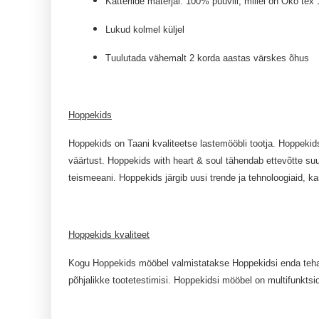
Katteriide materjal: 100% puuvill, millel on Öko tex 
Lukud kolmel küljel
Tuulutada vähemalt 2 korda aastas värskes õhus
Hoppekids
Hoppekids on Taani kvaliteetse lastemööbli tootja. Hoppekid
väärtust. Hoppekids with heart & soul tähendab ettevõtte suu
teismeeani. Hoppekids järgib uusi trende ja tehnoloogiaid, k
Hoppekids kvaliteet
Kogu Hoppekids mööbel valmistatakse Hoppekidsi enda tehases.
põhjalikke tootetestimisi. Hoppekidsi mööbel on multifunktsi