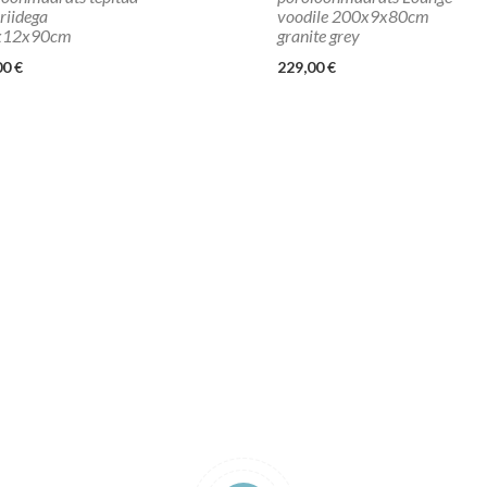
riidega
voodile 200x9x80cm
x12x90cm
granite grey
00 €
229,00 €