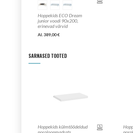
Hoppekids ECO Dream
junior voodi 90x200,
erinevad värvid
Al. 389,00 €
SARNASED TOOTED
Hoppekids külmtöödeldud
Hopp
poroloonmadrats
poro