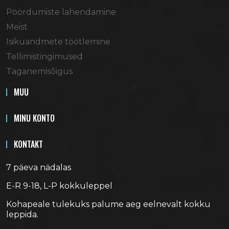
Pöördumiste lahendamine
Meist
Isikuandmete töötlemine
Tellimistingimused
Taganemisõigus
MUU
MINU KONTO
KONTAKT
7 päeva nädalas
E-R 9-18, L-P kokkuleppel
Kohapeale tulekuks palume aeg eelnevalt kokku
leppida.