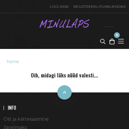
LOGI SISSE
REGISTREERU PÜSIKLIENDIKS
0
toode(t)
-
0,00
€
home
Oih, midagi läks nüüd valesti...
INFO
Ost ja kättesaamine
Järelmaks