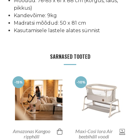
Mõõdud: 76-85 x 61 x 88 cm (kõrgus, laius,
pikkus)
Kandevõime: 9kg
Madratsi mõõdud: 50 x 81 cm
Kasutamisele lastele alates sünnist
SARNASED TOOTED
-15%
-10%
Amazonas Kangoo
Maxi-Cosi Iora Air
ripphäll
beebihäll voodi