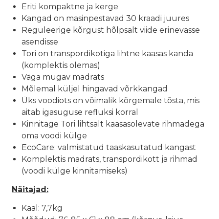
Eriti kompaktne ja kerge
Kangad on masinpestavad 30 kraadi juures
Reguleerige kõrgust hõlpsalt viide erinevasse
asendisse
Tori on transpordikotiga lihtne kaasas kanda
(komplektis olemas)
Väga mugav madrats
Mõlemal küljel hingavad võrkkangad
Üks voodiots on võimalik kõrgemale tõsta, mis
aitab igasuguse refluksi korral
Kinnitage Tori lihtsalt kaasasolevate rihmadega
oma voodi külge
EcoCare: valmistatud taaskasutatud kangast
Komplektis madrats, transpordikott ja rihmad
(voodi külge kinnitamiseks)
Näitajad:
Kaal: 7,7kg