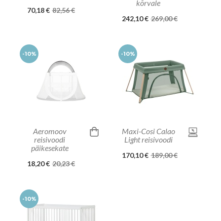
kõrvale
70,18 €
82,56 €
242,10 €
269,00 €
-10%
-10%
Aeromoov
Maxi-Cosi Calao
reisivoodi
Light reisivoodi
päikesekate
170,10 €
189,00 €
18,20 €
20,23 €
-10%