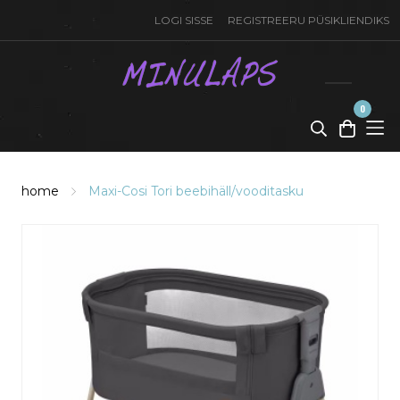
LOGI SISSE
REGISTREERU PÜSIKLIENDIKS
0
toode(t)
-
0,00
€
home
Maxi-Cosi Tori beebihäll/vooditasku