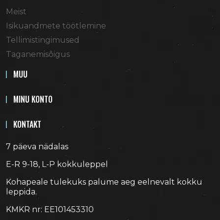
Meist
Isikuandmete töötlemine
Tellimistingimused
Taganemisõigus
MUU
MINU KONTO
KONTAKT
7 päeva nädalas
E-R 9-18, L-P kokkuleppel
Kohapeale tulekuks palume aeg eelnevalt kokku
leppida.
KMKR nr: EE101453310