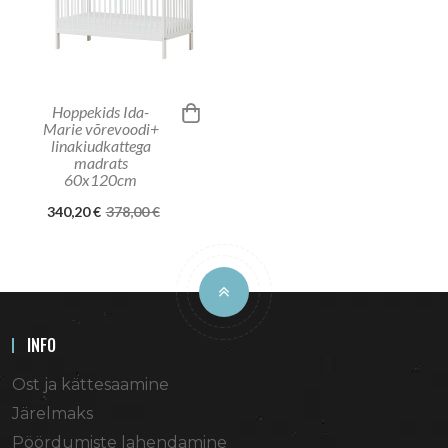
Hoppekids Ida-
Marie võrevoodi+
linakiudkattega
madrats
60x120cm
340,20 €
378,00 €
INFO
Ost ja kättesaamine
Järelmaks
Pöördumiste lahendamine