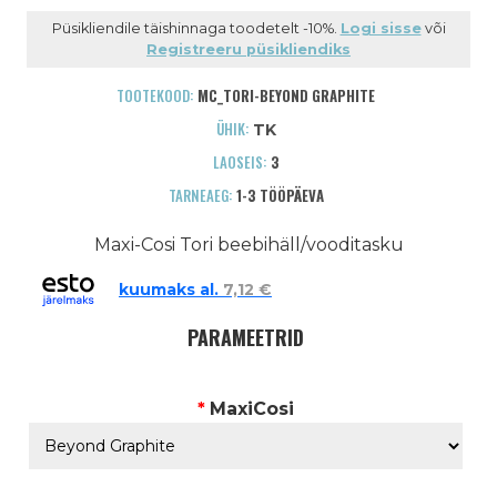
Püsikliendile täishinnaga toodetelt -10%.
Logi sisse
või
Registreeru püsikliendiks
TOOTEKOOD:
MC_TORI-BEYOND GRAPHITE
ÜHIK:
TK
LAOSEIS:
3
TARNEAEG:
1-3 TÖÖPÄEVA
Maxi-Cosi Tori beebihäll/vooditasku
kuumaks al.
7,12 €
PARAMEETRID
*
MaxiCosi