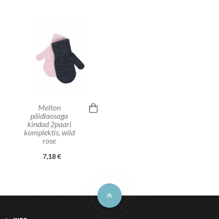
Melton
päidlaosaga
kindad 2paari
komplektis, wild
rose
7,18 €