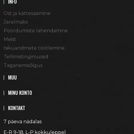
INFO
Ost ja kättesaamine
Järelmaks
Pöördumiste lahendamine
Meist
Isikuandmete töötlemine
Tellimistingimused
Taganemisõigus
MUU
MINU KONTO
KONTAKT
7 päeva nädalas
E-R 9-18, L-P kokkuleppel