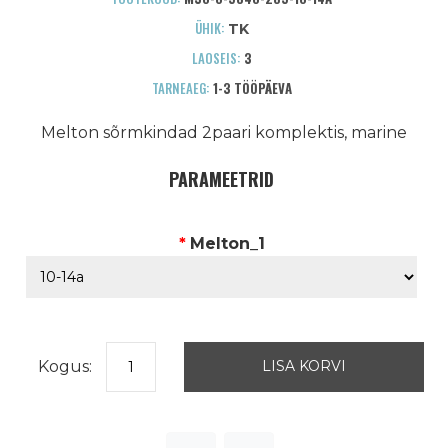
ÜHIK:
TK
LAOSEIS:
3
TARNEAEG:
1-3 TÖÖPÄEVA
Melton sõrmkindad 2paari komplektis, marine
PARAMEETRID
*
Melton_1
Kogus: