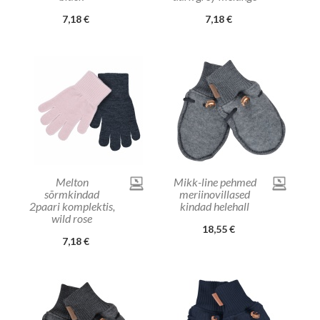
7,18 €
7,18 €
Melton
Mikk-line pehmed
sõrmkindad
meriinovillased
2paari komplektis,
kindad helehall
wild rose
18,55 €
7,18 €