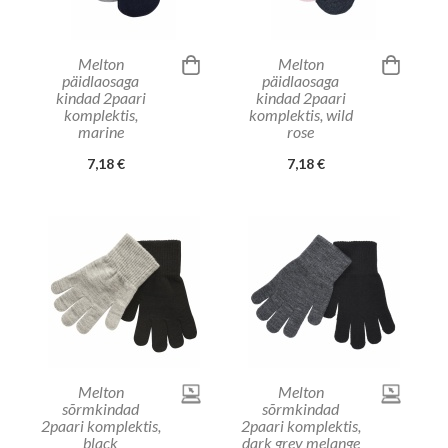
Melton
Melton
päidlaosaga
päidlaosaga
kindad 2paari
kindad 2paari
komplektis,
komplektis, wild
marine
rose
7,18 €
7,18 €
Melton
Melton
sõrmkindad
sõrmkindad
2paari komplektis,
2paari komplektis,
black
dark grey melange