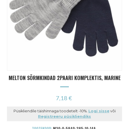
MELTON SÕRMKINDAD 2PAARI KOMPLEKTIS, MARINE
7,18 €
Püsikliendile täishinnaga toodetelt -10%.
Logi sisse
või
Registreeru püsikliendiks
TOOTEKOOD:
M30-0-5840-285-10-14A