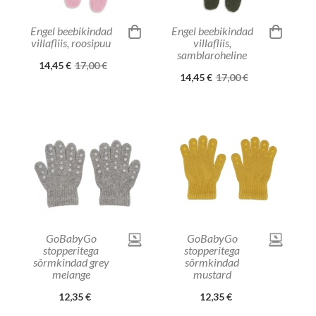
Engel beebikindad
Engel beebikindad
villafliis, roosipuu
villafliis,
samblaroheline
14,45 €
17,00 €
14,45 €
17,00 €
GoBabyGo
GoBabyGo
stopperitega
stopperitega
sõrmkindad grey
sõrmkindad
melange
mustard
12,35 €
12,35 €