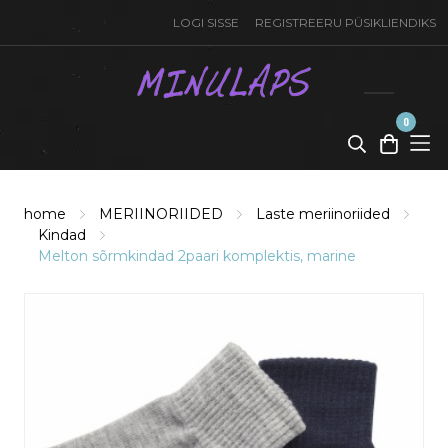
LOGI SISSE
REGISTREERU PÜSIKLIENDIKS
0
toode(t)
-
0,00
€
home
MERIINORIIDED
Laste meriinoriided
Kindad
Melton sõrmkindad 2paari komplektis, marine