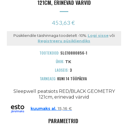
121CM, ERINEVAD VÄRVID
453,63 €
Püsikliendile täishinnaga toodetelt -10%.
Logi sisse
või
Registreeru püsikliendiks
TOOTEKOOD:
SLC10880856-1
ÜHIK:
TK
LAOSEIS:
3
TARNEAEG:
KUNI 14 TÖÖPÄEVA
Sleepwell peatsiots RED/BLACK GEOMETRY
121cm, erinevad värvid
kuumaks al.
15,16 €
PARAMEETRID