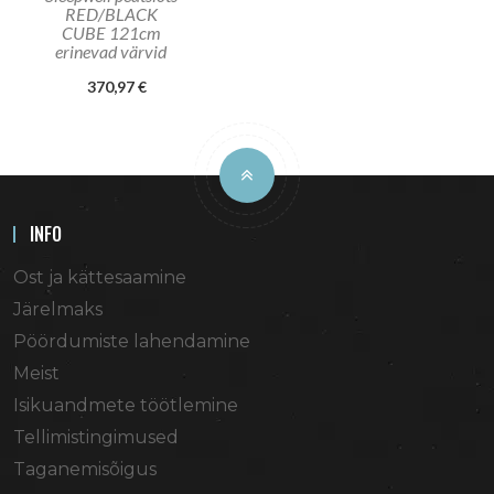
RED/BLACK
CUBE 121cm
erinevad värvid
370,97 €
INFO
Ost ja kättesaamine
Järelmaks
Pöördumiste lahendamine
Meist
Isikuandmete töötlemine
Tellimistingimused
Taganemisõigus