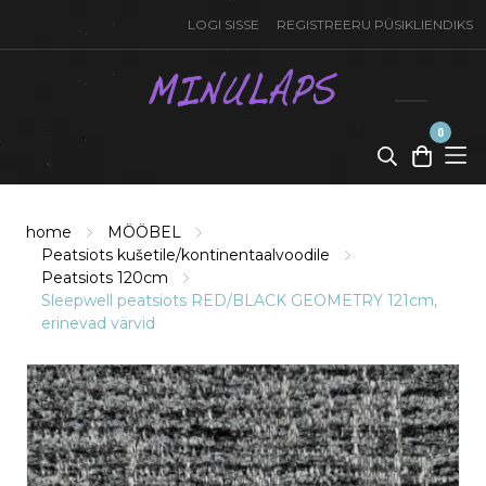
LOGI SISSE
REGISTREERU PÜSIKLIENDIKS
0
toode(t)
-
0,00
€
home
MÖÖBEL
Peatsiots kušetile/kontinentaalvoodile
Peatsiots 120cm
Sleepwell peatsiots RED/BLACK GEOMETRY 121cm,
erinevad värvid