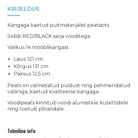
KIRJELDUS
Kangaga kaetud puitmaterjalist peatsiots.
Sobib RED/BLACK sarja vooditega.
Valikus 14 mööblikangast.
Laius 121 cm
Kõrgus 131 cm
Paksus 12,5 cm
Peats on valmistatud puidust ning pehmendatud
vatiiniga, kaetud kvaliteetse kangaga.
Voodipeats kinnitub voodi alumistele kušettidele
ning toetub põrandale.
Tehniline info