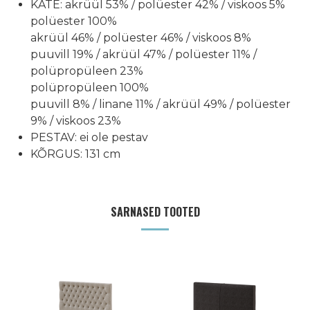
KATE:
akrüül 53% / polüester 42% / viskoos 5%
polüester 100%
akrüül 46% / polüester 46% / viskoos 8%
puuvill 19% / akrüül 47% / polüester 11% /
polüpropüleen 23%
polüpropüleen 100%
puuvill 8% / linane 11% / akrüül 49% / polüester
9% / viskoos 23%
PESTAV:
ei ole pestav
KÕRGUS:
131 cm
SARNASED TOOTED