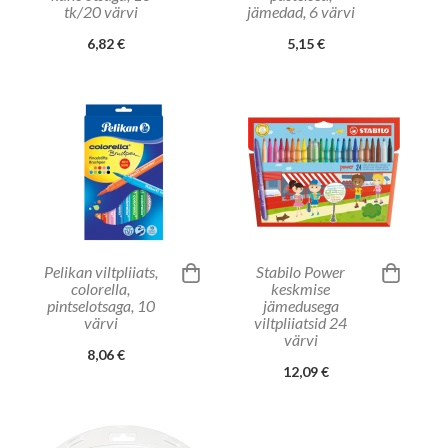
tk/20 värvi
jämedad, 6 värvi
6,82 €
5,15 €
Pelikan viltpliiats,
Stabilo Power
colorella,
keskmise
pintselotsaga, 10
jämedusega
värvi
viltpliiatsid 24
värvi
8,06 €
12,09 €