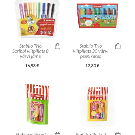
Stabilo Trio
Stabilo Trio
Scribbi viltpliiats 8
viltpliiats 30 värvi
värvi jäme
peenikesed
16,93 €
12,30 €
Stabilo vildikad
Stabilo vildikad