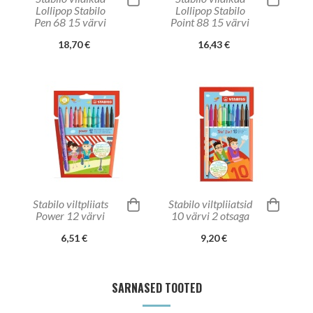
Lollipop Stabilo
Lollipop Stabilo
Pen 68 15 värvi
Point 88 15 värvi
18,70 €
16,43 €
Stabilo viltpliiats
Stabilo viltpliiatsid
Power 12 värvi
10 värvi 2 otsaga
6,51 €
9,20 €
SARNASED TOOTED