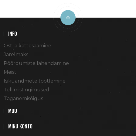
INFO
Ost ja kättesaamine
Järelmaks
Pöördumiste lahendamine
Meist
Isikuandmete töötlemine
Tellimistingimused
Taganemisõigus
MUU
MINU KONTO