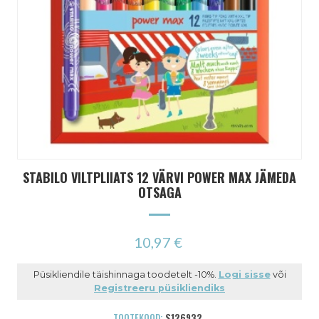
STABILO VILTPLIIATS 12 VÄRVI POWER MAX JÄMEDA
OTSAGA
10,97 €
Püsikliendile täishinnaga toodetelt -10%.
Logi sisse
või
Registreeru püsikliendiks
TOOTEKOOD:
S126932