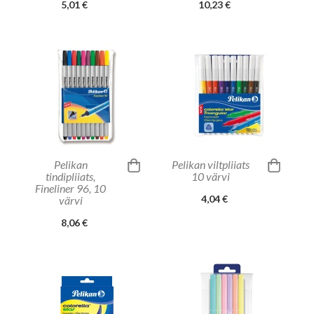
5,01 €
10,23 €
Pelikan
Pelikan viltpliiats
tindipliiats,
10 värvi
Fineliner 96, 10
4,04 €
värvi
8,06 €