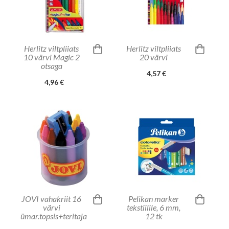
Herlitz viltpliiats
Herlitz viltpliiats
10 värvi Magic 2
20 värvi
otsaga
4,57 €
4,96 €
JOVI vahakriit 16
Pelikan marker
värvi
tekstiilile, 6 mm,
ümar.topsis+teritaja
12 tk