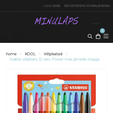
LOGI SISSE
REGISTREERU PÜSIKLIENDIKS
0
toode(t)
-
0,00
€
home
KOOL
Viltpliiatsid
Stabilo viltpliiats 12 värvi Power max jämeda otsaga