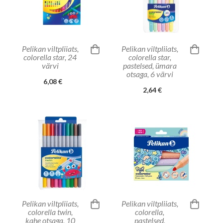
Pelikan viltpliiats,
Pelikan viltpliiats,
colorella star, 24
colorella star,
värvi
pastelsed, ümara
otsaga, 6 värvi
6,08 €
2,64 €
Pelikan viltpliiats,
Pelikan viltpliiats,
colorella twin,
colorella,
kahe otsaga, 10
pastelsed,