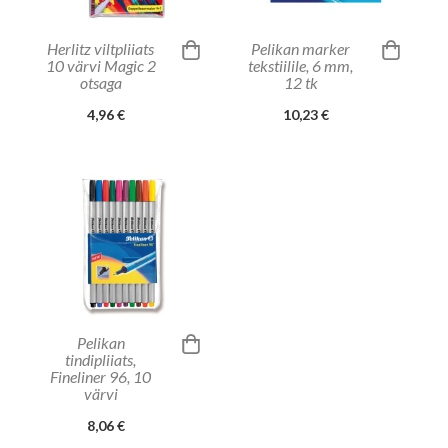
Herlitz viltpliiats
Pelikan marker
10 värvi Magic 2
tekstiilile, 6 mm,
otsaga
12 tk
4,96 €
10,23 €
Pelikan
tindipliiats,
Fineliner 96, 10
värvi
8,06 €