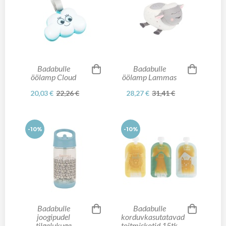
Badabulle
Badabulle
öölamp Cloud
öölamp Lammas
20,03 €
22,26 €
28,27 €
31,41 €
-10%
-10%
Badabulle
Badabulle
joogipudel
korduvkasutatavad
tilgalukuga
toitmiskotid 15tk