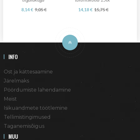
8,14 €
9,05 €
14,18 €
15,75 €
INFO
Ost ja kättesaamine
Järelmaks
Pöördumiste lahendamine
Meist
Isikuandmete töötlemine
Tellimistingimused
Taganemisõigus
MUU