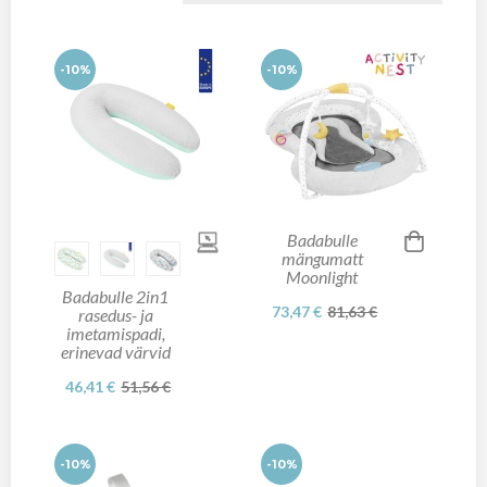
-10%
-10%
Badabulle
mängumatt
Moonlight
Badabulle 2in1
73,47 €
81,63 €
rasedus- ja
imetamispadi,
erinevad värvid
46,41 €
51,56 €
-10%
-10%