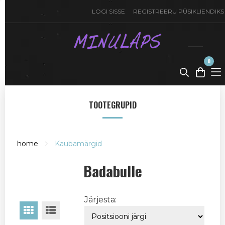
LOGI SISSE
REGISTREERU PÜSIKLIENDIKS
0
toode(t)
-
0,00
€
TOOTEGRUPID
home
Kaubamärgid
Badabulle
Järjesta: