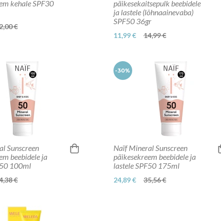
eem kehale SPF30
päikesekaitsepulk beebidele
ja lastele (lõhnaainevaba)
SPF50 36gr
2,00 €
11,99 €
14,99 €
-30%
al Sunscreen
Naïf Mineral Sunscreen
em beebidele ja
päikesekreem beebidele ja
F50 100ml
lastele SPF50 175ml
4,38 €
24,89 €
35,56 €