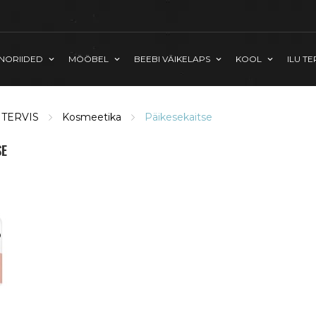
INORIIDED
MÖÖBEL
BEEBI VÄIKELAPS
KOOL
ILU TE
 TERVIS
Kosmeetika
Päikesekaitse
SE