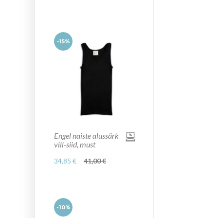
-15%
Engel naiste alussärk
vill-siid, must
34,85 €
41,00 €
-10%