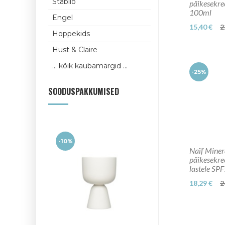
Stabilo
päikesekr
100ml
Engel
15,40 €
2
Hoppekids
Hust & Claire
... kõik kaubamärgid ...
-25%
SOODUSPAKKUMISED
-10%
Naïf Miner
päikesekre
lastele SP
18,29 €
2