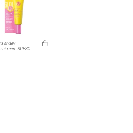
ra andev
itsekreem SPF30