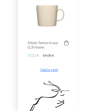
Iittala Teema kruus
0,3l linane
17,11 €
19,01 €
Vaata veel