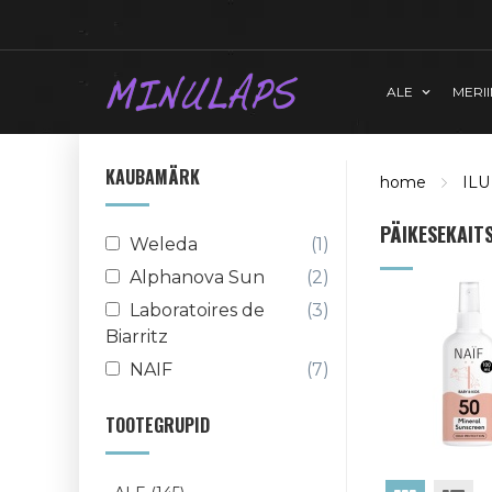
ALE
MERI
KAUBAMÄRK
home
ILU
PÄIKESEKAIT
Weleda
(1)
Alphanova Sun
(2)
Laboratoires de
(3)
Biarritz
NAIF
(7)
TOOTEGRUPID