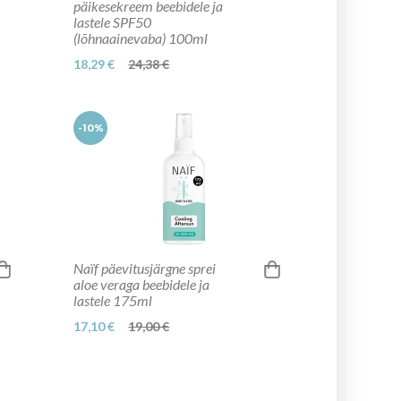
päikesekreem beebidele ja
lastele SPF50
(lõhnaainevaba) 100ml
18,29 €
24,38 €
-10%
Naïf päevitusjärgne sprei
aloe veraga beebidele ja
lastele 175ml
17,10 €
19,00 €