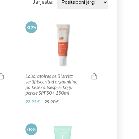
Järjesta:
-20%
Laboratoires de Biarritz
sertifitseeritud orgaaniline
päikesekaitsesprei kogu
perele SPF50+ 150ml
23,92 €
29,90 €
-10%