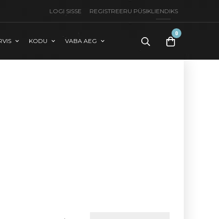
LOGI SISSE
REGISTREERU PÜSIKLIENDIKS
0
RVIS
KODU
VABA AEG
toode(t)
-
0,00
€