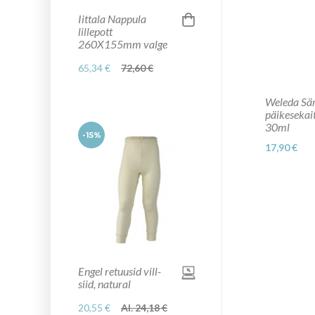
Iittala Nappula
lillepott
260X155mm valge
65,34 €
72,60 €
Weleda Sä
päikeseka
30ml
-15%
17,90 €
Engel retuusid vill-
siid, natural
20,55 €
Al. 24,18 €