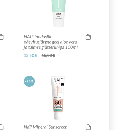
NAIF looduslik
päevitusjärgne geel aloe vera
ja taimse glütseriiniga 100ml
13,50 €
15,00 €
-25%
Naïf Mineral Sunscreen