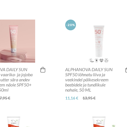
-20%
A DAILY SUN
ALPHANOVA DAILY SUN
 vaarika- ja jojoba
SPF50 lõhnatu liiva ja
mutter sära andev
veekindel päikesekreem
eem näole SPF50+
beebidele ja tundlikule
 50ml
nahale, 50 ML
7,95 €
11,16 €
13,95 €