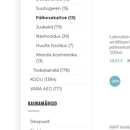
Suuhügieen (15)
Päikesekaitse (13)
Juuksed (79)
Näohooldus (39)
Laboratoire
sertifitsee
Huulte hooldus (7)
päikesekai
100ml
Meeste kosmeetika
18,81 €
2
(13)
Toidulisandid (178)
KODU (1384)
-30%
VABA AEG (171)
KAUBAMÄRGID
Sleepwell
NAIF loodu