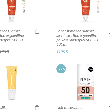
s de Biarritz
Laboratoires de Biarritz
ritud orgaaniline
sertifitseeritud orgaaniline
tsesprei SPF30
päikesekaitsesprei SPF50+
100ml
0,90 €
23,90 €
-20%
slik
Naïf mineraalne