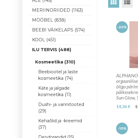
ALE (145)
MERIINORIIDED (1163)
MÖÖBEL (838)
(1)
-20%
BEEBI VÄIKELAPS (574)
(2)
KOOL (451)
(3)
ILU TERVIS (488)
(7)
Kosmeetika (310)
Beebiootel ja laste
ALPHANOV
kosmeetika (74)
orgaanilise
õliga pärl
Käte ja jalgade
päikesekr
kosmeetika (11)
Sun Glow,
Dushi- ja vannitooted
14,36 €
1
(29)
Kehaõlid ja -kreemid
(37)
-10%
Deodorandid (15)