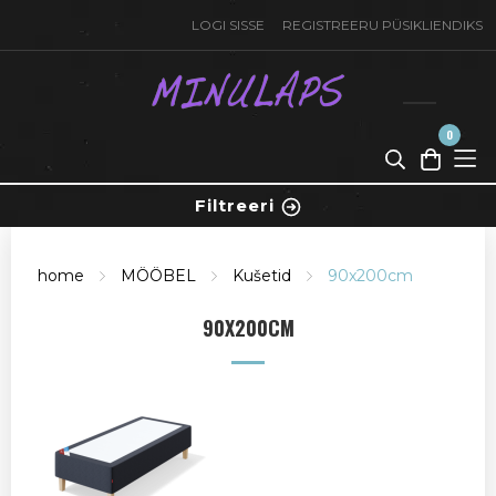
LOGI SISSE
REGISTREERU PÜSIKLIENDIKS
0
toode(t)
-
0,00
Filtreeri
€
home
MÖÖBEL
Kušetid
90x200cm
90X200CM