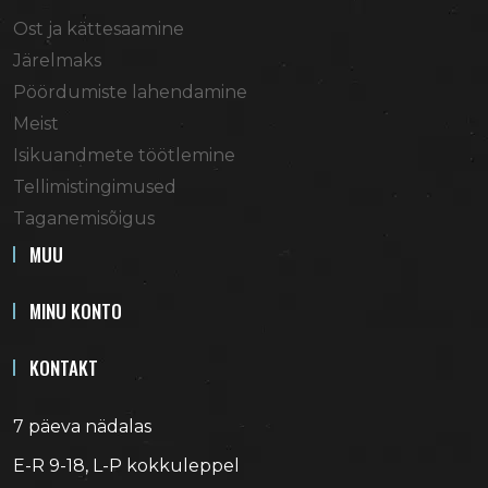
Ost ja kättesaamine
Järelmaks
Pöördumiste lahendamine
Meist
Isikuandmete töötlemine
Tellimistingimused
Taganemisõigus
MUU
MINU KONTO
KONTAKT
7 päeva nädalas
E-R 9-18, L-P kokkuleppel